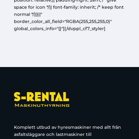
position: relative;|| padding-right: 2em; /* give
space for icon */|| font-family: inherit; /* keep font
normal */||}||"
border_color_all_field="RGBA(255,255,255,0)"
global_colors_info="{}"][/dvppl_cf7_styler]
Komplett utbud av hyresmaskiner med allt från
asfaltsläggare och lastmaskiner till