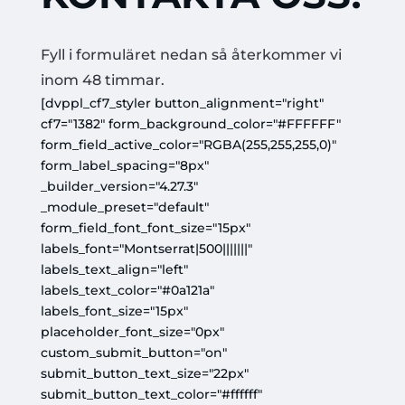
Fyll i formuläret nedan så återkommer vi
inom 48 timmar.
[dvppl_cf7_styler button_alignment="right"
cf7="1382" form_background_color="#FFFFFF"
form_field_active_color="RGBA(255,255,255,0)"
form_label_spacing="8px"
_builder_version="4.27.3"
_module_preset="default"
form_field_font_font_size="15px"
labels_font="Montserrat|500|||||||"
labels_text_align="left"
labels_text_color="#0a121a"
labels_font_size="15px"
placeholder_font_size="0px"
custom_submit_button="on"
submit_button_text_size="22px"
submit_button_text_color="#ffffff"