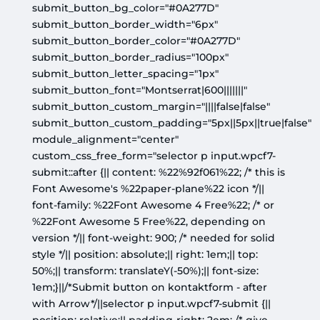
submit_button_bg_color="#0A277D"
submit_button_border_width="6px"
submit_button_border_color="#0A277D"
submit_button_border_radius="100px"
submit_button_letter_spacing="1px"
submit_button_font="Montserrat|600|||||||"
submit_button_custom_margin="||||false|false"
submit_button_custom_padding="5px||5px||true|false"
module_alignment="center"
custom_css_free_form="selector p input.wpcf7-
submit::after {|| content: %22%92f061%22; /* this is
Font Awesome's %22paper-plane%22 icon */||
font-family: %22Font Awesome 4 Free%22; /* or
%22Font Awesome 5 Free%22, depending on
version */|| font-weight: 900; /* needed for solid
style */|| position: absolute;|| right: 1em;|| top:
50%;|| transform: translateY(-50%);|| font-size:
1em;}||/*Submit button on kontaktform - after
with Arrow*/||selector p input.wpcf7-submit {||