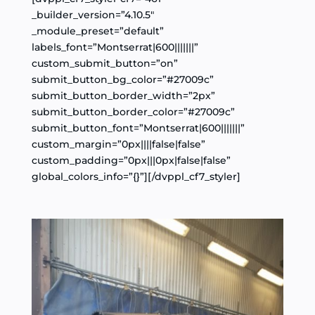
_builder_version=”4.10.5″
_module_preset=”default”
labels_font=”Montserrat|600|||||||”
custom_submit_button=”on”
submit_button_bg_color=”#27009c”
submit_button_border_width=”2px”
submit_button_border_color=”#27009c”
submit_button_font=”Montserrat|600|||||||”
custom_margin=”0px||||false|false”
custom_padding=”0px|||0px|false|false”
global_colors_info=”{}”][/dvppl_cf7_styler]