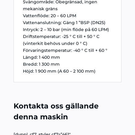
Svängområde: Obegränsad, ingen
mekanisk gräns
Vattenflöde: 20 – 60 LPM
Vattenanslutning: Gäng 1 ”BSP (DN25)
Intryck: 2 – 10 bar (min flöde på 60 LPM)
Driftstemperatur: -25 ° C till + 50 ° C
(vinterkit behövs under 0 ° C)
Förvaringstemperatur: -40 ° C till + 60 °
Längd: 1 400 mm
Bredd: 1 300 mm
Höjd: 1 900 mm (A 60 – 2 100 mm)
Kontakta oss gällande
denna maskin
[dvppl_cf7_styler cf7=”461″