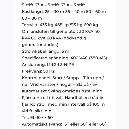
5 stift 63 A – 5 stift 63 A – 5 stift
Kastlängd: 25 – 30 m 35 – 40 m 50 – 60 m
60 – 80 m
Torrvikt: 435 kg 465 kg 515 kg 690 kg
Om ansluten till generator: 30 kVA 40
kVA 60 kVA 60 kVA (nödvändig
generatorstorlek)
Strömkabel längd: 5 m
Specificerad spänning: 400 VAC (380-415)
Anslutning: L1-L2-L3-N-PE
Frekvens: 50 Hz
Kontrollpanel: Start / Stopp – Tilta upp /
ner Vrid vänster / höger – Slå på / av
automatiskt Sväng områdesinställning
Fjärrkontroll (tillval): Handhållen trådlös
fjärrkontroll med min intervall på 100 m
vid fri siktlinje
Tilt: EL-10 / + 50˚
Automatiskt sväng: 15˚ eller 30˚ eller 60˚