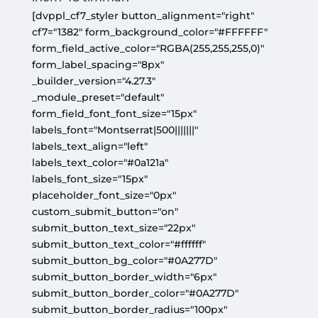
[dvppl_cf7_styler button_alignment="right"
cf7="1382" form_background_color="#FFFFFF"
form_field_active_color="RGBA(255,255,255,0)"
form_label_spacing="8px"
_builder_version="4.27.3"
_module_preset="default"
form_field_font_font_size="15px"
labels_font="Montserrat|500|||||||"
labels_text_align="left"
labels_text_color="#0a121a"
labels_font_size="15px"
placeholder_font_size="0px"
custom_submit_button="on"
submit_button_text_size="22px"
submit_button_text_color="#ffffff"
submit_button_bg_color="#0A277D"
submit_button_border_width="6px"
submit_button_border_color="#0A277D"
submit_button_border_radius="100px"