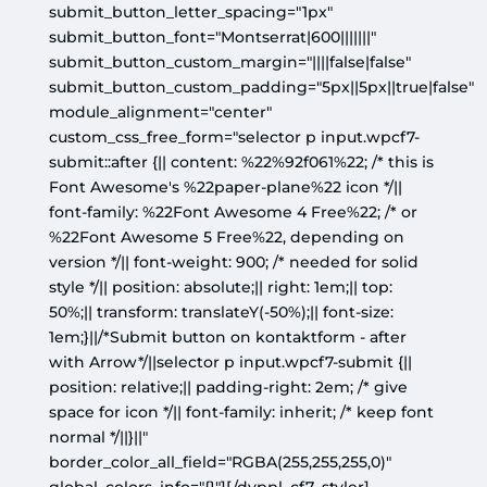
submit_button_letter_spacing="1px"
submit_button_font="Montserrat|600|||||||"
submit_button_custom_margin="||||false|false"
submit_button_custom_padding="5px||5px||true|false"
module_alignment="center"
custom_css_free_form="selector p input.wpcf7-
submit::after {|| content: %22%92f061%22; /* this is
Font Awesome's %22paper-plane%22 icon */||
font-family: %22Font Awesome 4 Free%22; /* or
%22Font Awesome 5 Free%22, depending on
version */|| font-weight: 900; /* needed for solid
style */|| position: absolute;|| right: 1em;|| top:
50%;|| transform: translateY(-50%);|| font-size:
1em;}||/*Submit button on kontaktform - after
with Arrow*/||selector p input.wpcf7-submit {||
position: relative;|| padding-right: 2em; /* give
space for icon */|| font-family: inherit; /* keep font
normal */||}||"
border_color_all_field="RGBA(255,255,255,0)"