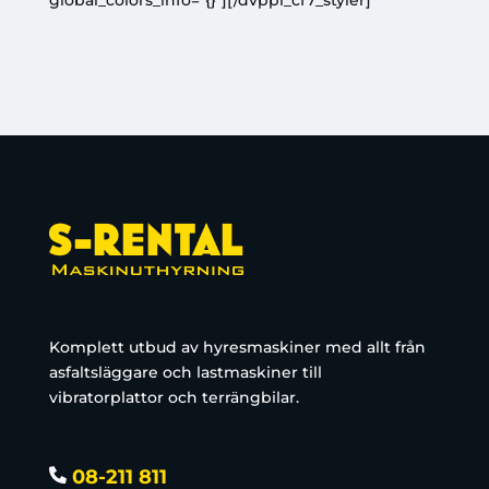
global_colors_info="{}"][/dvppl_cf7_styler]
Komplett utbud av hyresmaskiner med allt från
asfaltsläggare och lastmaskiner till
vibratorplattor och terrängbilar.
08-211 811