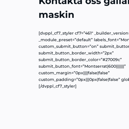
Kontakta oss gäll
maskin
[dvppl_cf7_styler cf7=”461″ _builder_version=
_module_preset=”default” labels_font=”Monts
custom_submit_button=”on” submit_butto
submit_button_border_width=”2px”
submit_button_border_color=”#27009c”
submit_button_font=”Montserrat|600|||||||”
custom_margin=”0px||||false|false”
custom_padding=”0px|||0px|false|false” glob
[/dvppl_cf7_styler]