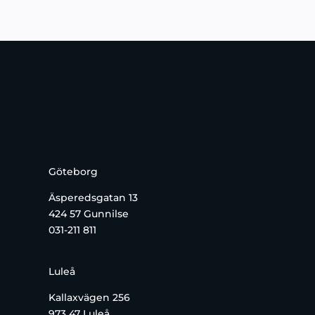
Göteborg
Äsperedsgatan 13
424 57 Gunnilse
031-211 811
Luleå
Kallaxvägen 256
973 47 Luleå