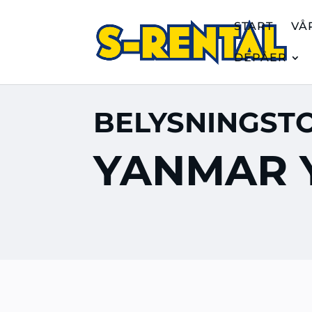
START
VÅ
DEPÅER
BELYSNINGST
YANMAR 