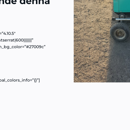
ande denna
”4.10.5″
errat|600|||||||”
n_bg_color=”#27009c”
al_colors_info=”{}”]