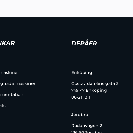
NKAR
DEPÅER
 maskiner
Enköping
gnade maskiner
Gustav dahléns gata 3
749 47 Enköping
mentation
08-211 811
akt
Jordbro
Rudanvägen 2
136 50 Jordbro