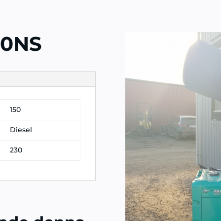
00NS
150
Diesel
230