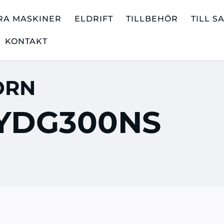
RA MASKINER
ELDRIFT
TILLBEHÖR
TILL S
KONTAKT
ORN
YDG300NS