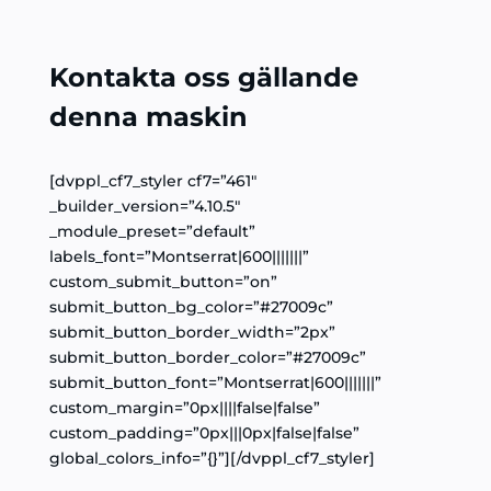
Kontakta oss gällande
denna maskin
[dvppl_cf7_styler cf7=”461″
_builder_version=”4.10.5″
_module_preset=”default”
labels_font=”Montserrat|600|||||||”
custom_submit_button=”on”
submit_button_bg_color=”#27009c”
submit_button_border_width=”2px”
submit_button_border_color=”#27009c”
submit_button_font=”Montserrat|600|||||||”
custom_margin=”0px||||false|false”
custom_padding=”0px|||0px|false|false”
global_colors_info=”{}”][/dvppl_cf7_styler]