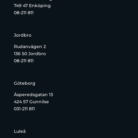
749 47 Enköping
08-211 811
Jordbro
Rudanvägen 2
136 50 Jordbro
08-211 811
Göteborg
Äsperedsgatan 13
424 57 Gunnilse
031-211 811
Luleå