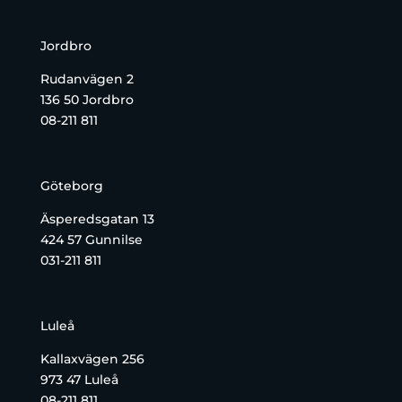
Jordbro
Rudanvägen 2
136 50 Jordbro
08-211 811
Göteborg
Äsperedsgatan 13
424 57 Gunnilse
031-211 811
Luleå
Kallaxvägen 256
973 47 Luleå
08-211 811