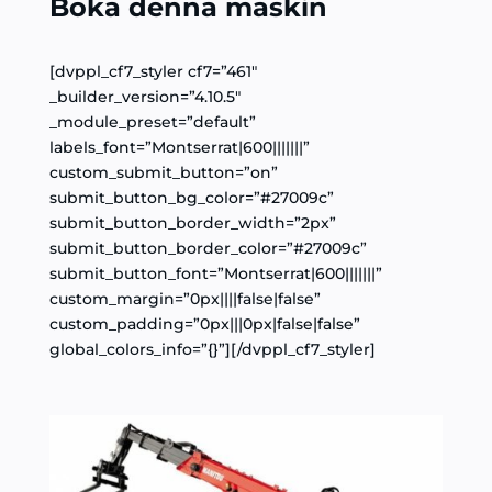
Boka denna maskin
[dvppl_cf7_styler cf7=”461″
_builder_version=”4.10.5″
_module_preset=”default”
labels_font=”Montserrat|600|||||||”
custom_submit_button=”on”
submit_button_bg_color=”#27009c”
submit_button_border_width=”2px”
submit_button_border_color=”#27009c”
submit_button_font=”Montserrat|600|||||||”
custom_margin=”0px||||false|false”
custom_padding=”0px|||0px|false|false”
global_colors_info=”{}”][/dvppl_cf7_styler]