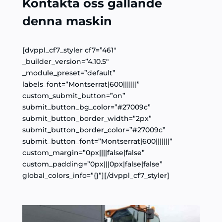
Kontakta oss gällande
denna maskin
[dvppl_cf7_styler cf7=”461″
_builder_version=”4.10.5″
_module_preset=”default”
labels_font=”Montserrat|600|||||||”
custom_submit_button=”on”
submit_button_bg_color=”#27009c”
submit_button_border_width=”2px”
submit_button_border_color=”#27009c”
submit_button_font=”Montserrat|600|||||||”
custom_margin=”0px||||false|false”
custom_padding=”0px|||0px|false|false”
global_colors_info=”{}”][/dvppl_cf7_styler]