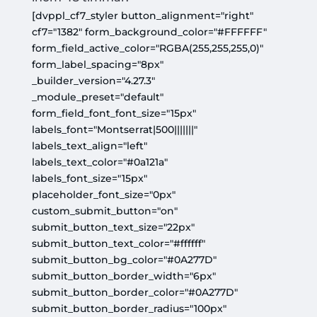
[dvppl_cf7_styler button_alignment="right"
cf7="1382" form_background_color="#FFFFFF"
form_field_active_color="RGBA(255,255,255,0)"
form_label_spacing="8px"
_builder_version="4.27.3"
_module_preset="default"
form_field_font_font_size="15px"
labels_font="Montserrat|500|||||||"
labels_text_align="left"
labels_text_color="#0a121a"
labels_font_size="15px"
placeholder_font_size="0px"
custom_submit_button="on"
submit_button_text_size="22px"
submit_button_text_color="#ffffff"
submit_button_bg_color="#0A277D"
submit_button_border_width="6px"
submit_button_border_color="#0A277D"
submit_button_border_radius="100px"