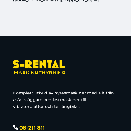
global_colors_info="{}"][/dvppl_cf7_styler]
Komplett utbud av hyresmaskiner med allt från
asfaltsläggare och lastmaskiner till
vibratorplattor och terrängbilar.
08-211 811