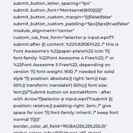
submit_button_letter_spacing="1px"
submit_button_font="Montserrat|600|||||||"
submit_button_custom_margin="||||false|false"
submit_button_custom_padding="5px||5px||true|false"
module_alignment="center"
custom_css_free_form="selector p input.wpcf7-
submit::after {|| content: %22%92f061%22; /* this is
Font Awesome's %22paper-plane%22 icon */||
font-family: %22Font Awesome 4 Free%22; /* or
%22Font Awesome 5 Free%22, depending on
version */|| font-weight: 900; /* needed for solid
style */|| position: absolute;|| right: 1em;|| top:
50%;|| transform: translateY(-50%);|| font-size:
1em;}||/*Submit button on kontaktform - after
with Arrow*/||selector p input.wpcf7-submit {||
position: relative;|| padding-right: 2em; /* give
space for icon */|| font-family: inherit; /* keep font
normal */||}||"
border_color_all_field="RGBA(255,255,255,0)"