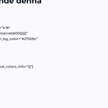
ande denna
=”4.16″
errat|600|||||||”
n_bg_color=”#27009c”
al_colors_info=”{}”]