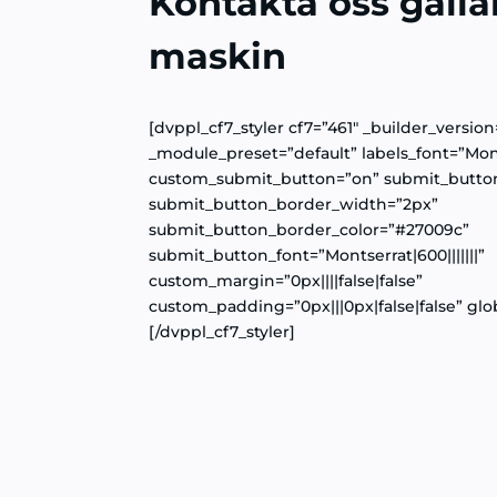
Kontakta oss gäll
maskin
[dvppl_cf7_styler cf7=”461″ _builder_version
_module_preset=”default” labels_font=”Monts
custom_submit_button=”on” submit_butto
submit_button_border_width=”2px”
submit_button_border_color=”#27009c”
submit_button_font=”Montserrat|600|||||||”
custom_margin=”0px||||false|false”
custom_padding=”0px|||0px|false|false” glob
[/dvppl_cf7_styler]