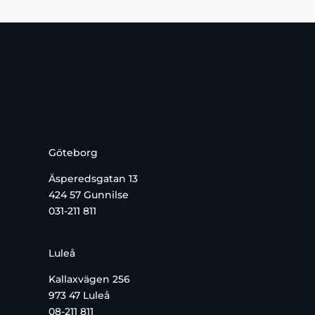
Göteborg
Äsperedsgatan 13
424 57 Gunnilse
031-211 811
Luleå
Kallaxvägen 256
973 47 Luleå
08-211 811