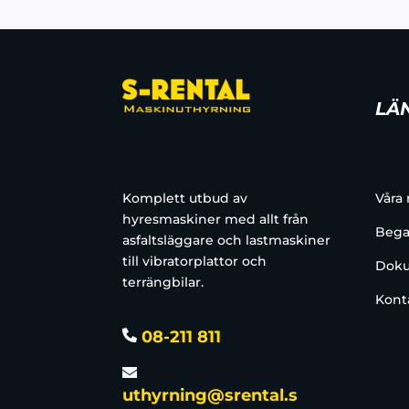
LÄ
Komplett utbud av
Våra
hyresmaskiner med allt från
Bega
asfaltsläggare och lastmaskiner
till vibratorplattor och
Doku
terrängbilar.
Kont
08-211 811
uthyrning@srental.s