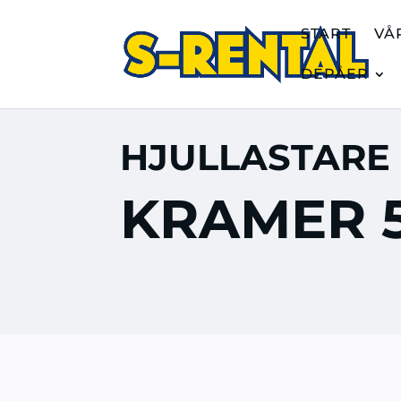
START
VÅ
DEPÅER
HJULLASTARE
KRAMER 