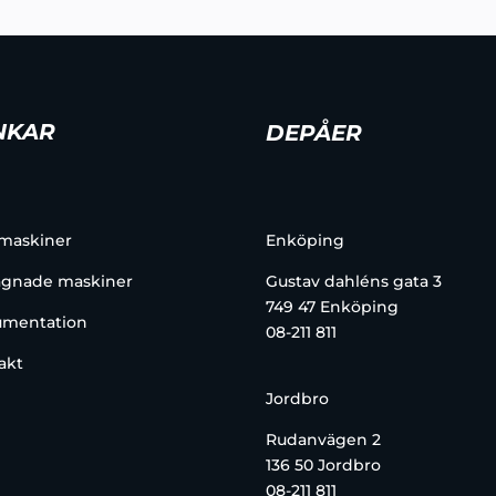
NKAR
DEPÅER
 maskiner
Enköping
gnade maskiner
Gustav dahléns gata 3
749 47 Enköping
mentation
08-211 811
akt
Jordbro
Rudanvägen 2
136 50 Jordbro
08-211 811