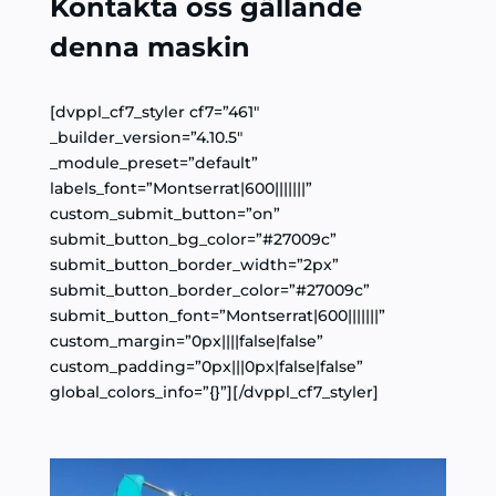
Kontakta oss gällande
denna maskin
[dvppl_cf7_styler cf7=”461″
_builder_version=”4.10.5″
_module_preset=”default”
labels_font=”Montserrat|600|||||||”
custom_submit_button=”on”
submit_button_bg_color=”#27009c”
submit_button_border_width=”2px”
submit_button_border_color=”#27009c”
submit_button_font=”Montserrat|600|||||||”
custom_margin=”0px||||false|false”
custom_padding=”0px|||0px|false|false”
global_colors_info=”{}”][/dvppl_cf7_styler]