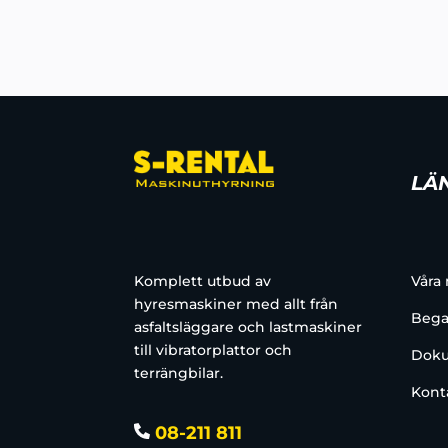
LÄ
Komplett utbud av
Våra
hyresmaskiner med allt från
Bega
asfaltsläggare och lastmaskiner
till vibratorplattor och
Doku
terrängbilar.
Kont
08-211 811