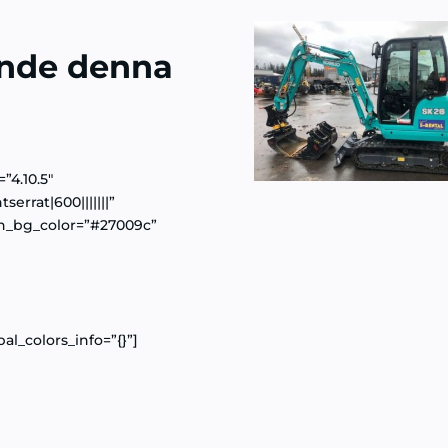
ande denna
”4.10.5″
errat|600|||||||”
n_bg_color=”#27009c”
al_colors_info=”{}”]