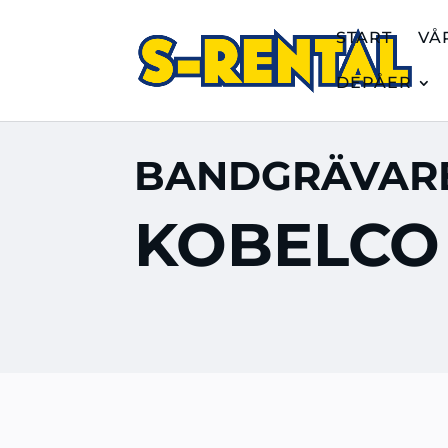
START
VÅ
DEPÅER
BANDGRÄVAR
KOBELCO