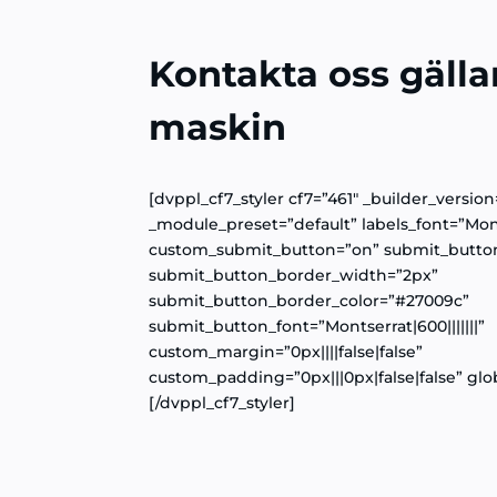
Kontakta oss gäll
maskin
[dvppl_cf7_styler cf7=”461″ _builder_version=
_module_preset=”default” labels_font=”Monts
custom_submit_button=”on” submit_butto
submit_button_border_width=”2px”
submit_button_border_color=”#27009c”
submit_button_font=”Montserrat|600|||||||”
custom_margin=”0px||||false|false”
custom_padding=”0px|||0px|false|false” glob
[/dvppl_cf7_styler]