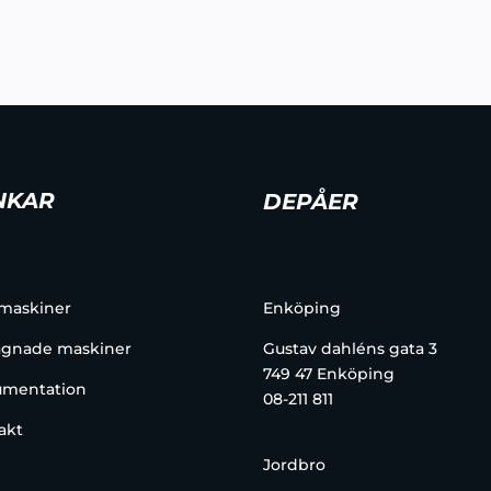
NKAR
DEPÅER
 maskiner
Enköping
gnade maskiner
Gustav dahléns gata 3
749 47 Enköping
mentation
08-211 811
akt
Jordbro