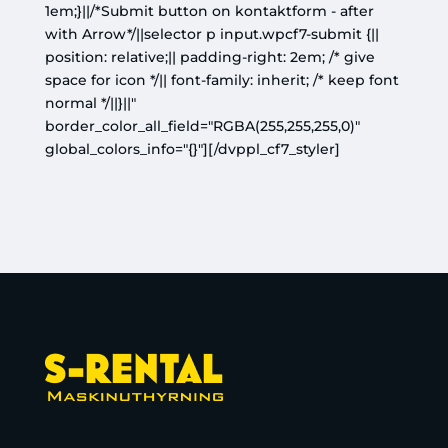
1em;}||/*Submit button on kontaktform - after
with Arrow*/||selector p input.wpcf7-submit {||
position: relative;|| padding-right: 2em; /* give
space for icon */|| font-family: inherit; /* keep font
normal */||}||"
border_color_all_field="RGBA(255,255,255,0)"
global_colors_info="{}"][/dvppl_cf7_styler]