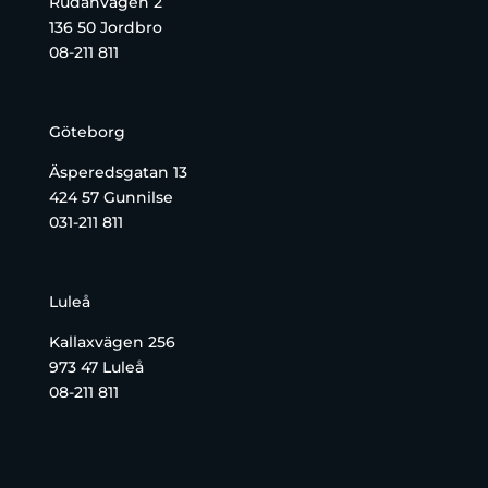
Rudanvägen 2
136 50 Jordbro
08-211 811
Göteborg
Äsperedsgatan 13
424 57 Gunnilse
031-211 811
Luleå
Kallaxvägen 256
973 47 Luleå
08-211 811