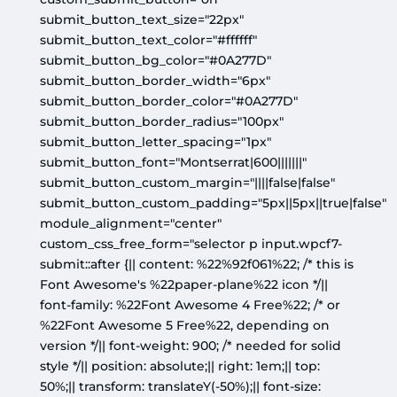
submit_button_text_size="22px"
submit_button_text_color="#ffffff"
submit_button_bg_color="#0A277D"
submit_button_border_width="6px"
submit_button_border_color="#0A277D"
submit_button_border_radius="100px"
submit_button_letter_spacing="1px"
submit_button_font="Montserrat|600|||||||"
submit_button_custom_margin="||||false|false"
submit_button_custom_padding="5px||5px||true|false"
module_alignment="center"
custom_css_free_form="selector p input.wpcf7-
submit::after {|| content: %22%92f061%22; /* this is
Font Awesome's %22paper-plane%22 icon */||
font-family: %22Font Awesome 4 Free%22; /* or
%22Font Awesome 5 Free%22, depending on
version */|| font-weight: 900; /* needed for solid
style */|| position: absolute;|| right: 1em;|| top:
50%;|| transform: translateY(-50%);|| font-size: