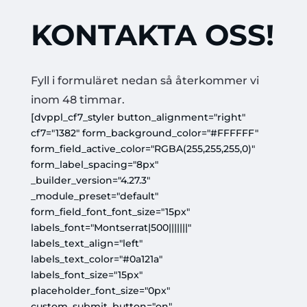
KONTAKTA OSS!
Fyll i formuläret nedan så återkommer vi
inom 48 timmar.
[dvppl_cf7_styler button_alignment="right"
cf7="1382" form_background_color="#FFFFFF"
form_field_active_color="RGBA(255,255,255,0)"
form_label_spacing="8px"
_builder_version="4.27.3"
_module_preset="default"
form_field_font_font_size="15px"
labels_font="Montserrat|500|||||||"
labels_text_align="left"
labels_text_color="#0a121a"
labels_font_size="15px"
placeholder_font_size="0px"
custom_submit_button="on"