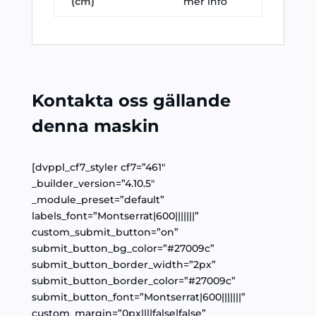
(cm)
mer info
Kontakta oss gällande
denna maskin
[dvppl_cf7_styler cf7=”461″
_builder_version=”4.10.5″
_module_preset=”default”
labels_font=”Montserrat|600|||||||”
custom_submit_button=”on”
submit_button_bg_color=”#27009c”
submit_button_border_width=”2px”
submit_button_border_color=”#27009c”
submit_button_font=”Montserrat|600|||||||”
custom_margin=”0px||||false|false”