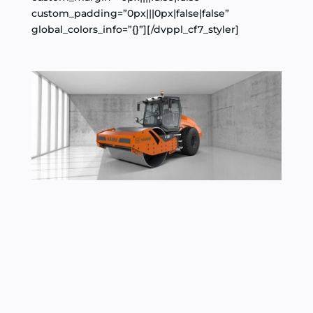
custom_padding=”0px|||0px|false|false”
global_colors_info=”{}”][/dvppl_cf7_styler]