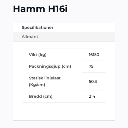
Hamm H16i
Specifikationer
Allmänt
Vikt (kg)
16150
Packningsdjup (cm)
75
Statisk linjelast
50,3
(Kg/cm)
Bredd (cm)
214