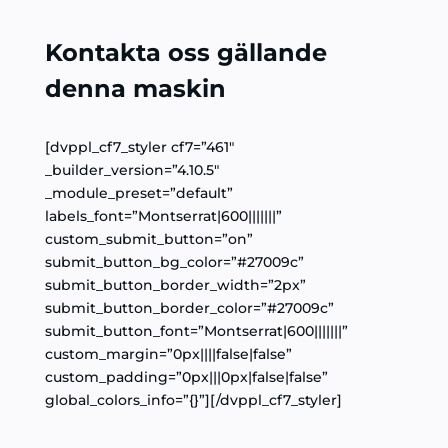
Kontakta oss gällande
denna maskin
[dvppl_cf7_styler cf7=”461″
_builder_version=”4.10.5″
_module_preset=”default”
labels_font=”Montserrat|600|||||||”
custom_submit_button=”on”
submit_button_bg_color=”#27009c”
submit_button_border_width=”2px”
submit_button_border_color=”#27009c”
submit_button_font=”Montserrat|600|||||||”
custom_margin=”0px||||false|false”
custom_padding=”0px|||0px|false|false”
global_colors_info=”{}”][/dvppl_cf7_styler]