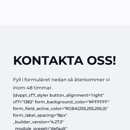
KONTAKTA OSS!
Fyll i formuläret nedan så återkommer vi
inom 48 timmar.
[dvppl_cf7_styler button_alignment="right"
cf7="1382" form_background_color="#FFFFFF"
form_field_active_color="RGBA(255,255,255,0)"
form_label_spacing="8px"
_builder_version="4.27.3"
_module_preset="default"