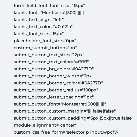
form_field_font_font_size="15px"
labels_font="Montserrat|500|||||||"
labels_text_align="left"
labels_text_color="#0a121a"
labels_font_size="15px"
placeholder_font_size="0px"
custom_submit_button="on"
submit_button_text_size="22px"
submit_button_text_color="#ffffff"
submit_button_bg_color="#0A277D"
submit_button_border_width="6px"
submit_button_border_color="#0A277D"
submit_button_border_radius="100px"
submit_button_letter_spacing="1px"
submit_button_font="Montserrat|600|||||||"
submit_button_custom_margin="||||false|false"
submit_button_custom_padding="5px||5px||true|false"
module_alignment="center"
custom_css_free_form="selector p input.wpcf7-