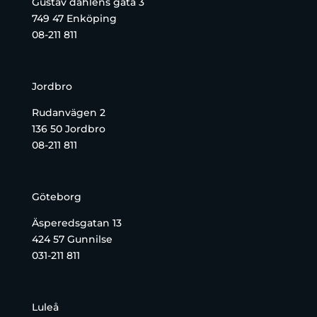
Gustav dahléns gata 3
749 47 Enköping
08-211 811
Jordbro
Rudanvägen 2
136 50 Jordbro
08-211 811
Göteborg
Äsperedsgatan 13
424 57 Gunnilse
031-211 811
Luleå