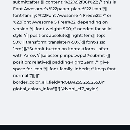
submit::after {|| content: %22%92f061%22; /* this is
Font Awesome's %22paper-plane%22 icon */||
font-family: %22Font Awesome 4 Free%22; /* or
%22Font Awesome 5 Free%22, depending on
version */|| font-weight: 900; /* needed for solid
style */|| position: absolute;|| right: 1em;|| top:
50%;|| transform: translateY(-50%);|| font-size:
1em;}||/*Submit button on kontaktform - after
with Arrow*/||selector p input.wpcf7-submit {||
position: relative;|| padding-right: 2em; /* give
space for icon */|| font-family: inherit; /* keep font
normal */||}||"
border_color_all_field="RGBA(255,255,255,0)"
global_colors_info="{}"][/dvppl_cf7_styler]